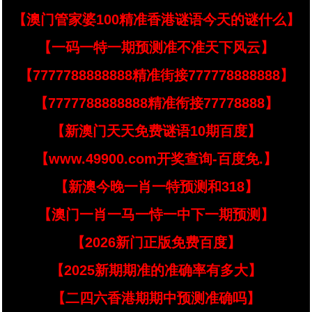
【澳门管家婆100精准香港谜语今天的谜什么】
【一码一特一期预测准不准天下风云】
【7777788888888精准街接777778888888】
【7777788888888精准衔接77778888】
【新澳门天天免费谜语10期百度】
【www.49900.com开奖查询-百度免.】
【新澳今晚一肖一特预测和318】
【澳门一肖一马一恃一中下一期预测】
【2026新门正版免费百度】
【2025新期期准的准确率有多大】
【二四六香港期期中预测准确吗】