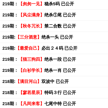
219期：
【匆匆一见】
稳杀5码 已公开
219期：
【风尘满身】
绝杀①尾 已公开
219期：
【秋冬冗长】
禁二合数 已公开
219期:
【三分酒意】
绝杀一头 已公开
219期:
【最爱自己】
必出２４码 已公开
219期：
【猫三狗四】
绝杀一段 已公开
219期：
【白衫学长】
绝杀一肖 已公开
218期:
【满目河山】
双波中 已公开
218期：
【寥若星辰】
特码３行 已公开
218期：
【凡间来客】
七尾中特 已公开