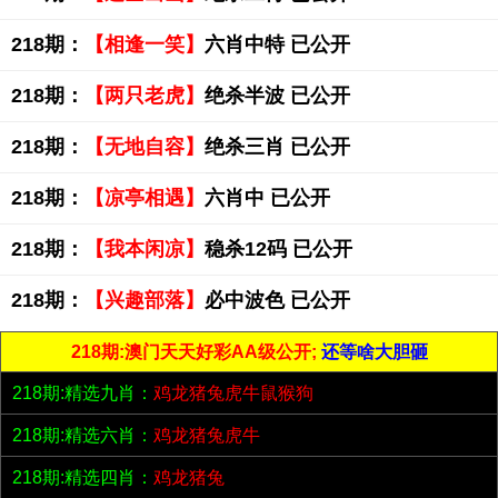
218期：
【相逢一笑】
六肖中特 已公开
218期：
【两只老虎】
绝杀半波 已公开
218期：
【无地自容】
绝杀三肖 已公开
218期：
【凉亭相遇】
六肖中 已公开
218期：
【我本闲凉】
稳杀12码 已公开
218期：
【兴趣部落】
必中波色 已公开
218期:澳门天天好彩AA级公开;
还等啥大胆砸
218期:精选九肖：
鸡龙猪兔虎牛鼠猴狗
218期:精选六肖：
鸡龙猪兔虎牛
218期:精选四肖：
鸡龙猪兔