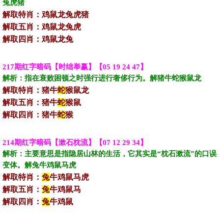
兔虎猪‌‌‌‌‌‌‌
解取特肖：鸡鼠龙兔虎猪
解取五肖：鸡鼠龙兔虎
解取四肖：鸡鼠龙兔
217期红字暗码【时绌举赢】【05 19 24 47】
解析：‌‌指在衰败困顿之时强行进行奢侈行为。解猪牛蛇猴鼠龙‌‌‌‌‌‌‌
解取特肖：猪牛
蛇
猴鼠龙
解取五肖：猪牛
蛇
猴鼠
解取四肖：猪牛
蛇
猴
214期红字暗码【漱石枕流】【07 12 29 34】
解析：‌‌主要意思是‌指隐居山林的生活‌，它其实是“枕石漱流”的口误
变体。解兔牛鸡鼠马虎‌‌‌‌‌‌‌
解取特肖：
兔
牛鸡鼠马虎
解取五肖：
兔
牛鸡鼠马
解取四肖：
兔
牛鸡鼠