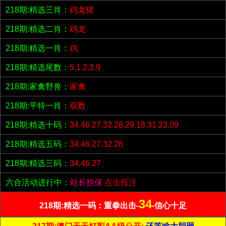
218期:精选三肖：
鸡龙猪
218期:精选二肖：
鸡龙
218期:精选一肖：
鸡
218期:精选尾数：
5.1.2.3.9
218期:家禽野兽：
家禽
218期:平特一肖：
双数
218期:精选十码：
34.46.27.32.28.29.18.31.23.09
218期:精选五码：
34.46.27.32.28
218期:精选三码：
34.46.27
六合活动进行中：
站长担保
点击投注
34
218期:精选一码：重拳出击-
-信心十足