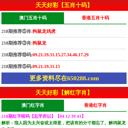
天天好彩【五肖十码】
澳门五肖十码
香港五肖十码
218期推荐⑤肖:
狗鼠龙鸡虎
218期推荐③肖:
狗鼠龙
218期推荐⑩码:
09.21.19.31.15.27.34.46.17.29
218期推荐⑤码:
09.21.19.31.15
更多资料尽在650288.com
天天好彩【解红字肖】
澳门红字肖
香港红字肖
218期红字暗码【忘乎所以】【04 12 39 41】
解析：‌‌指人因为太兴奋或太得意，把该有的分寸都忘了。解鸡鼠龙