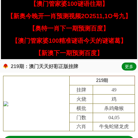
【澳门管家婆100谜语往期】
【新奥今晚开一肖预测视频2O2511,1O号九】
【奥特一肖下一期预测百度】
【澳门管家婆100精准谜语今天的谜诸葛】
【新澳下一期预测百度】
219期：澳门天天好彩正版挂牌
更多
219期
挂牌
49
火烧
鸡
横批
杀鸡儆猴
门数
04,05
六肖
牛兔蛇猪龙虎