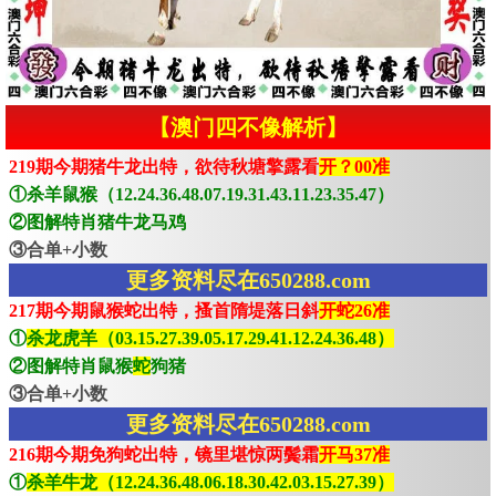
【澳门四不像解析】
219期今期猪牛龙出特，欲待秋塘擎露看
开？00准
①杀羊鼠猴（12.24.36.48.07.19.31.43.11.23.35.47）
②图解特肖猪牛龙马鸡
③合单+小数
更多资料尽在650288.com
217期今期鼠猴蛇出特，搔首隋堤落日斜
开蛇26准
①
杀龙虎羊（03.15.27.39.05.17.29.41.12.24.36.48）
②图解特肖鼠猴
蛇
狗猪
③合单+小数
更多资料尽在650288.com
216期今期免狗蛇出特，镜里堪惊两鬓霜
开马37准
①
杀羊牛龙（12.24.36.48.06.18.30.42.03.15.27.39）