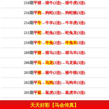
218期
平猪→猪牛(2连)→猪牛虎(3连)
216期
平
狗
→狗蛇(2连)→狗蛇猴(3连)
214期
平
牛
→牛羊(2连)→牛羊虎(3连)
211期
平
蛇
→蛇兔(2连)→蛇兔龙(3连)
210期
平
牛
→
牛兔
(2连)→
牛兔羊
(3连)
209期
平
猪
→猪马(2连)→猪马羊(3连)
206期
平
马
→
马龙
(2连)→马龙鼠(3连)
203期
平
猴
→猴牛(2连)→猴牛猪(3连)
202期
平
马
→
马狗
(2连)→马狗羊(3连)
201期
平
鼠
→鼠虎(2连)→鼠虎羊(3连)
天天好彩【马会传真】