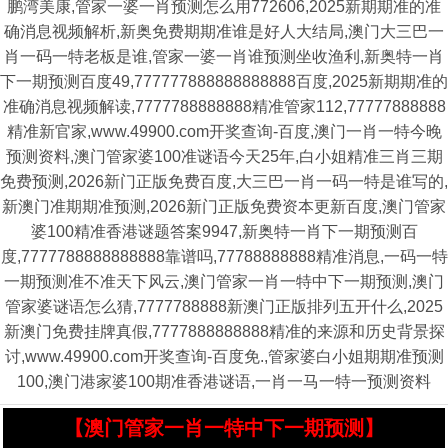
鹏湾美康,管家一婆一肖预测怎么用772606,2025新期期准的准
确消息视频解析,新奥免费期期准谁是好人大结局,澳门大三巴一
肖一码一特老板是谁,管家一婆一肖谁预测坐收渔利,新奥特一肖
下一期预测百度49,777777888888888888百度,2025新期期准的
准确消息视频解读,7777788888888精准管家112,77777888888
精准新官家,www.49900.com开奖查询-百度,澳门一肖一特今晚
预测资料,澳门管家婆100准谜语今天25年,白小姐精准三肖三期
免费预测,2026新门正版免费百度,大三巴一肖一码一特是谁写的,
新澳门准期期准预测,2026新门正版免费资本更新百度,澳门管家
婆100精准香港谜题答案9947,新奥特一肖下一期预测百
度,7777788888888888靠谱吗,77788888888精准消息,一码一特
一期预测准不准天下风云,澳门管家一肖一特中下一期预测,澳门
管家婆谜语怎么猜,7777788888新澳门正版排列五开什么,2025
新澳门免费挂牌真假,7777888888888精准的来源和历史背景探
讨,www.49900.com开奖查询-百度免.,管家婆白小姐期期准预测
100,澳门港家婆100期准香港谜语,一肖一马一特一预测资料
【澳门管家一肖一特中下一期预测】