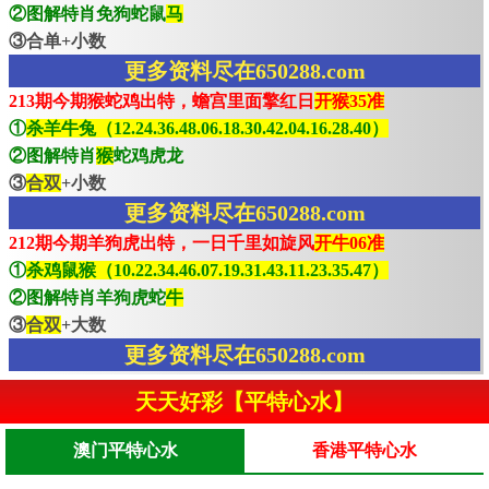
②图解特肖免狗蛇鼠
马
③合单+小数
更多资料尽在650288.com
213期今期猴蛇鸡出特，蟾宫里面擎红日
开猴35准
①
杀羊牛兔（12.24.36.48.06.18.30.42.04.16.28.40）
②图解特肖
猴
蛇鸡虎龙
③
合双
+小数
更多资料尽在650288.com
212期今期羊狗虎出特，一日千里如旋风
开牛06准
①
杀鸡鼠猴（10.22.34.46.07.19.31.43.11.23.35.47）
②图解特肖羊狗虎蛇
牛
③
合双
+大数
更多资料尽在650288.com
天天好彩【平特心水】
澳门平特心水
香港平特心水