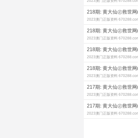
2023澳门正版资料 670288.co
218期: 黄大仙㊣救世
2023澳门正版资料 670288.co
218期: 黄大仙㊣救世
2023澳门正版资料 670288.co
218期: 黄大仙㊣救世
2023澳门正版资料 670288.co
218期: 黄大仙㊣救世
2023澳门正版资料 670288.co
217期: 黄大仙㊣救世
2023澳门正版资料 670288.co
217期: 黄大仙㊣救世
2023澳门正版资料 670288.co