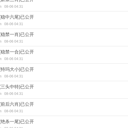
m
08-06 04:31
网(稳中六尾)已公开
m
08-06 04:31
网(稳禁一肖)已公开
m
08-06 04:31
网(稳禁一合)已公开
m
08-06 04:31
网(特玛大小)已公开
m
08-06 04:31
网(三头中特)已公开
m
08-06 04:31
网(前后六肖)已公开
m
08-06 04:31
网(绝杀一尾)已公开