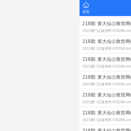
首页
218期: 黄大仙㊣救世
2023澳门正版资料 670288.co
218期: 黄大仙㊣救世
2023澳门正版资料 670288.co
218期: 黄大仙㊣救世
2023澳门正版资料 670288.co
218期: 黄大仙㊣救世
2023澳门正版资料 670288.co
218期: 黄大仙㊣救世
2023澳门正版资料 670288.co
218期: 黄大仙㊣救世
2023澳门正版资料 670288.co
218期: 黄大仙㊣救世