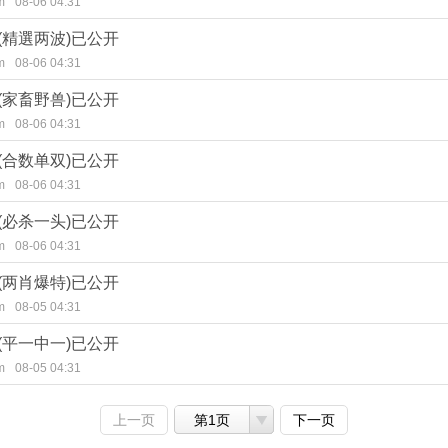
m
08-06 04:31
网(精選两波)已公开
m
08-06 04:31
网(家畜野兽)已公开
m
08-06 04:31
网(合数单双)已公开
m
08-06 04:31
网(必杀一头)已公开
m
08-06 04:31
网(两肖爆特)已公开
m
08-05 04:31
网(平一中一)已公开
m
08-05 04:31
上一页
第1页
下一页