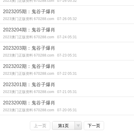
2023澳门正版资料 670288.com
07-26 05:32
2023205期：鬼谷子爆肖
2023澳门正版资料 670288.com
07-26 05:32
2023204期：鬼谷子爆肖
2023澳门正版资料 670288.com
07-24 05:31
2023203期：鬼谷子爆肖
2023澳门正版资料 670288.com
07-23 05:31
2023202期：鬼谷子爆肖
2023澳门正版资料 670288.com
07-22 05:31
2023201期：鬼谷子爆肖
2023澳门正版资料 670288.com
07-21 05:31
2023200期：鬼谷子爆肖
2023澳门正版资料 670288.com
07-20 05:31
上一页
第1页
下一页