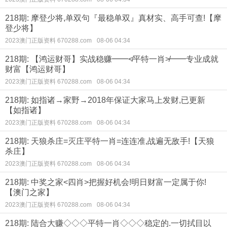
218期: 摩登少将,单双句『最稳单双』真材实、高手可查!【摩
登少将】
2023澳门正版资料 670288.com
08-06 04:34
218期: 【鸿运财哥】实战稳赚━━≮平特一肖≯━━专业成就
财富【鸿运财哥】
2023澳门正版资料 670288.com
08-06 04:34
218期: 如指诸→家野→2018年保证大家马上发财,已更新
【如指诸】
2023澳门正版资料 670288.com
08-06 04:34
218期: 天狼杀庄=灭庄平特一肖=连连准,战遍无敌手!【天狼
杀庄】
2023澳门正版资料 670288.com
08-06 04:34
218期: 中奖之家<四肖>把握好机会!明日财富一定属于你!
【澳门之家】
2023澳门正版资料 670288.com
08-06 04:34
218期: 陆合大赚◇◇◇平特一肖◇◇◇稳定的.一切拭目以