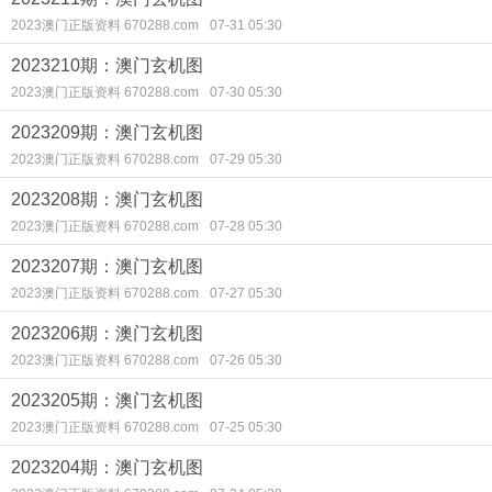
2023澳门正版资料 670288.com
07-31 05:30
2023210期：澳门玄机图
2023澳门正版资料 670288.com
07-30 05:30
2023209期：澳门玄机图
2023澳门正版资料 670288.com
07-29 05:30
2023208期：澳门玄机图
2023澳门正版资料 670288.com
07-28 05:30
2023207期：澳门玄机图
2023澳门正版资料 670288.com
07-27 05:30
2023206期：澳门玄机图
2023澳门正版资料 670288.com
07-26 05:30
2023205期：澳门玄机图
2023澳门正版资料 670288.com
07-25 05:30
2023204期：澳门玄机图