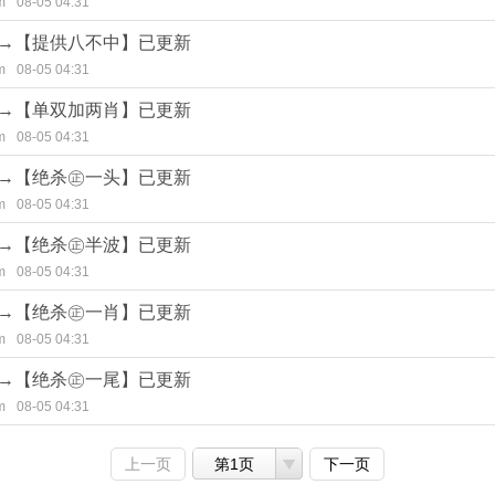
m
08-05 04:31
〗☆→【提供八不中】已更新
m
08-05 04:31
〗☆→【单双加两肖】已更新
m
08-05 04:31
〗☆→【绝杀㊣一头】已更新
m
08-05 04:31
〗☆→【绝杀㊣半波】已更新
m
08-05 04:31
〗☆→【绝杀㊣一肖】已更新
m
08-05 04:31
〗☆→【绝杀㊣一尾】已更新
m
08-05 04:31
上一页
第1页
下一页