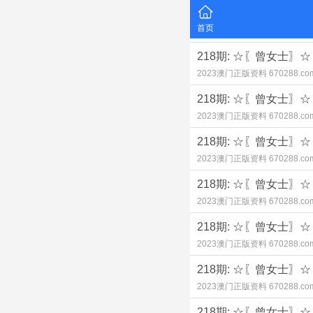
首页
218期: ☆〖曾女士
2023澳门正版资料 670288.co
218期: ☆〖曾女士
2023澳门正版资料 670288.co
218期: ☆〖曾女士
2023澳门正版资料 670288.co
218期: ☆〖曾女士
2023澳门正版资料 670288.co
218期: ☆〖曾女士
2023澳门正版资料 670288.co
218期: ☆〖曾女士
2023澳门正版资料 670288.co
218期: ☆〖曾女士