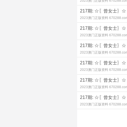
2023澳门正版资料 670288.co
217期: ☆〖曾女士
2023澳门正版资料 670288.co
217期: ☆〖曾女士
2023澳门正版资料 670288.co
217期: ☆〖曾女士
2023澳门正版资料 670288.co
217期: ☆〖曾女士
2023澳门正版资料 670288.co
217期: ☆〖曾女士
2023澳门正版资料 670288.co
217期: ☆〖曾女士
2023澳门正版资料 670288.co