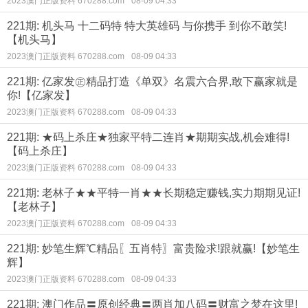
2023澳门正版资料 670288.com
08-09 04:33
221期: 机头马 十二码特 特大英雄码 与你携手 到你不敢笑!
【机头马】
2023澳门正版资料 670288.com
08-09 04:33
221期: 亿家发㊣精品打造《单双》名震六合界,敢下赢家就是
你!【亿家发】
2023澳门正版资料 670288.com
08-09 04:33
221期: ★码上杀庄★独家平特二连肖★期期实战,机会难得!
【码上杀庄】
2023澳门正版资料 670288.com
08-09 04:33
221期: 老林子★★平特一肖★★长期稳定赚钱,实力期期见证!
【老林子】
2023澳门正版资料 670288.com
08-09 04:33
221期: 妙笔生辉℃精品〖五肖特〗富贵险求!跟就赢!【妙笔生
辉】
2023澳门正版资料 670288.com
08-09 04:33
221期: 澳门作品〓原创经典〓两肖加八码〓财富之梦在这里!