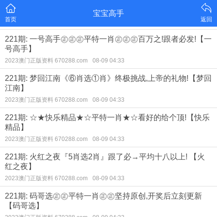
宝宝高手
首页
返回
221期: 一号高手㊣㊣㊣平特一肖㊣㊣㊣百万之!跟者必发!【一
号高手】
2023澳门正版资料 670288.com
08-09 04:33
221期: 梦回江南《⑥肖选①肖》终极挑战,上帝的礼物!【梦回
江南】
2023澳门正版资料 670288.com
08-09 04:33
221期: ☆★快乐精品★☆平特一肖★☆看好的给个顶!【快乐
精品】
2023澳门正版资料 670288.com
08-09 04:33
221期: 火红之夜『5肖选2肖』跟了必→平均十八以上! 【火
红之夜】
2023澳门正版资料 670288.com
08-09 04:33
221期: 码哥选㊣㊣平特一肖㊣㊣坚持原创,开奖后立刻更新
【码哥选】