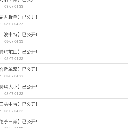
m
08-07 04:33
【家畜野兽】已公开!
m
08-07 04:33
【二波中特】已公开!
m
08-07 04:33
【特码范围】已公开!
m
08-07 04:33
【合数单双】已公开!
m
08-07 04:33
【特码大小】已公开!
m
08-07 04:33
【三头中特】已公开!
m
08-07 04:33
【绝杀三肖】已公开!