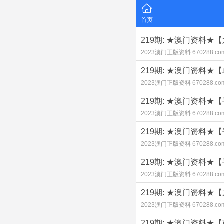
首页
219期: ★澳门资料★
2023澳门正版资料 670288.co
219期: ★澳门资料★
2023澳门正版资料 670288.co
219期: ★澳门资料★
2023澳门正版资料 670288.co
219期: ★澳门资料★
2023澳门正版资料 670288.co
219期: ★澳门资料★
2023澳门正版资料 670288.co
219期: ★澳门资料★
2023澳门正版资料 670288.co
219期: ★澳门资料★