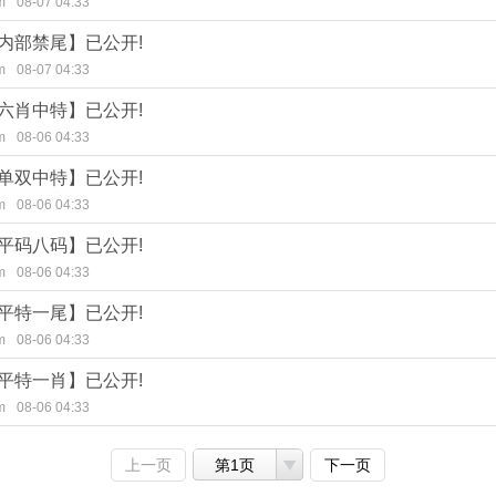
m
08-07 04:33
【内部禁尾】已公开!
m
08-07 04:33
【六肖中特】已公开!
m
08-06 04:33
【单双中特】已公开!
m
08-06 04:33
【平码八码】已公开!
m
08-06 04:33
【平特一尾】已公开!
m
08-06 04:33
【平特一肖】已公开!
m
08-06 04:33
上一页
第1页
下一页