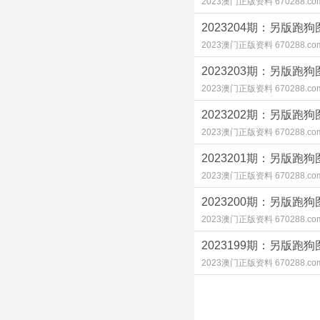
2023澳门正版资料 670288.co
2023204期：另版跑狗
2023澳门正版资料 670288.co
2023203期：另版跑狗
2023澳门正版资料 670288.co
2023202期：另版跑狗
2023澳门正版资料 670288.co
2023201期：另版跑狗
2023澳门正版资料 670288.co
2023200期：另版跑狗
2023澳门正版资料 670288.co
2023199期：另版跑狗
2023澳门正版资料 670288.co