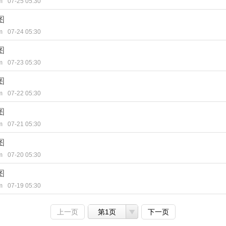
m
07-25 05:30
图
m
07-24 05:30
图
m
07-23 05:30
图
m
07-22 05:30
图
m
07-21 05:30
图
m
07-20 05:30
图
m
07-19 05:30
上一页
第1页
下一页