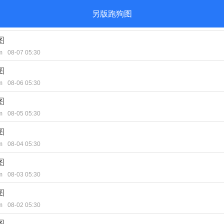
另版跑狗图
图
m
08-07 05:30
图
m
08-06 05:30
图
m
08-05 05:30
图
m
08-04 05:30
图
m
08-03 05:30
图
m
08-02 05:30
图