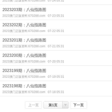
2023澳门正版资料 670288.com
07-24 05:32
2023203期：八仙指路图
2023澳门正版资料 670288.com
07-23 05:31
2023202期：八仙指路图
2023澳门正版资料 670288.com
07-22 05:31
2023201期：八仙指路图
2023澳门正版资料 670288.com
07-21 05:31
2023200期：八仙指路图
2023澳门正版资料 670288.com
07-20 05:31
2023199期：八仙指路图
2023澳门正版资料 670288.com
07-19 05:31
2023198期：八仙指路图
2023澳门正版资料 670288.com
07-18 05:31
上一页
第1页
下一页