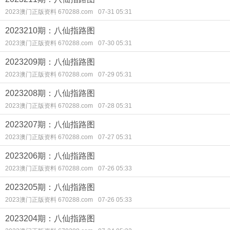
2023澳门正版资料 670288.com
07-31 05:31
2023210期：八仙指路图
2023澳门正版资料 670288.com
07-30 05:31
2023209期：八仙指路图
2023澳门正版资料 670288.com
07-29 05:31
2023208期：八仙指路图
2023澳门正版资料 670288.com
07-28 05:31
2023207期：八仙指路图
2023澳门正版资料 670288.com
07-27 05:31
2023206期：八仙指路图
2023澳门正版资料 670288.com
07-26 05:33
2023205期：八仙指路图
2023澳门正版资料 670288.com
07-26 05:33
2023204期：八仙指路图