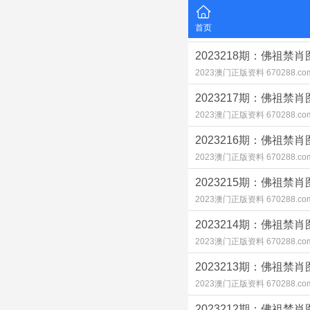
首页
2023218期：佛祖禁肖
2023澳门正版资料 670288.co
2023217期：佛祖禁肖
2023澳门正版资料 670288.co
2023216期：佛祖禁肖
2023澳门正版资料 670288.co
2023215期：佛祖禁肖
2023澳门正版资料 670288.co
2023214期：佛祖禁肖
2023澳门正版资料 670288.co
2023213期：佛祖禁肖
2023澳门正版资料 670288.co
2023212期：佛祖禁肖