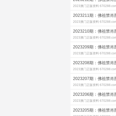
2023澳门正版资料 670288.co
2023211期：佛祖禁肖
2023澳门正版资料 670288.co
2023210期：佛祖禁肖
2023澳门正版资料 670288.co
2023209期：佛祖禁肖
2023澳门正版资料 670288.co
2023208期：佛祖禁肖
2023澳门正版资料 670288.co
2023207期：佛祖禁肖
2023澳门正版资料 670288.co
2023206期：佛祖禁肖
2023澳门正版资料 670288.co
2023205期：佛祖禁肖