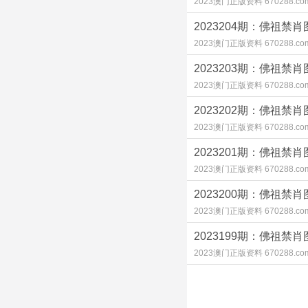
2023澳门正版资料 670288.co
2023204期：佛祖禁肖
2023澳门正版资料 670288.co
2023203期：佛祖禁肖
2023澳门正版资料 670288.co
2023202期：佛祖禁肖
2023澳门正版资料 670288.co
2023201期：佛祖禁肖
2023澳门正版资料 670288.co
2023200期：佛祖禁肖
2023澳门正版资料 670288.co
2023199期：佛祖禁肖
2023澳门正版资料 670288.co