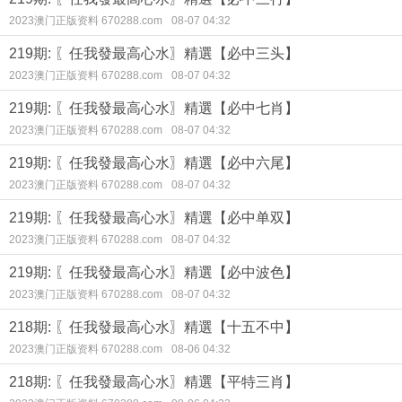
2023澳门正版资料 670288.com
08-07 04:32
219期: 〖任我發最高心水〗精選【必中三头】
2023澳门正版资料 670288.com
08-07 04:32
219期: 〖任我發最高心水〗精選【必中七肖】
2023澳门正版资料 670288.com
08-07 04:32
219期: 〖任我發最高心水〗精選【必中六尾】
2023澳门正版资料 670288.com
08-07 04:32
219期: 〖任我發最高心水〗精選【必中单双】
2023澳门正版资料 670288.com
08-07 04:32
219期: 〖任我發最高心水〗精選【必中波色】
2023澳门正版资料 670288.com
08-07 04:32
218期: 〖任我發最高心水〗精選【十五不中】
2023澳门正版资料 670288.com
08-06 04:32
218期: 〖任我發最高心水〗精選【平特三肖】