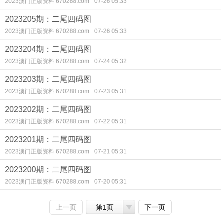
2023澳门正版资料 670288.com
07-26 05:33
2023205期：二尾四码图
2023澳门正版资料 670288.com
07-26 05:33
2023204期：二尾四码图
2023澳门正版资料 670288.com
07-24 05:32
2023203期：二尾四码图
2023澳门正版资料 670288.com
07-23 05:31
2023202期：二尾四码图
2023澳门正版资料 670288.com
07-22 05:31
2023201期：二尾四码图
2023澳门正版资料 670288.com
07-21 05:31
2023200期：二尾四码图
2023澳门正版资料 670288.com
07-20 05:31
上一页
第1页
下一页