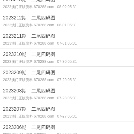
2023澳门正版资料 670288.com
08-02 05:31
2023212期：二尾四码图
2023澳门正版资料 670288.com
08-01 05:31
2023211期：二尾四码图
2023澳门正版资料 670288.com
07-31 05:31
2023210期：二尾四码图
2023澳门正版资料 670288.com
07-30 05:31
2023209期：二尾四码图
2023澳门正版资料 670288.com
07-29 05:31
2023208期：二尾四码图
2023澳门正版资料 670288.com
07-28 05:31
2023207期：二尾四码图
2023澳门正版资料 670288.com
07-27 05:31
2023206期：二尾四码图