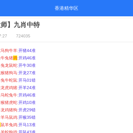
香港精华区
大师】九肖中特
:27
724035
虎马狗牛羊
:开猪44准
猴牛兔猪
鸡
:开鸡46准
马兔龙鼠蛇
:开牛30准
兔猴猪狗马
:开龙27准
羊兔牛蛇鼠
:开马01错
猴龙虎鸡猪
:开羊24准
猴马蛇兔牛
:开鸡46准
马猴猪虎蛇
:开鸡10准
羊龙鸡猪狗
:开虎29错
猪羊马鼠鸡
:开猴35错
马
鼠羊兔鸡
:开马13准
马羊蛇狗鸡
:开鼠43准