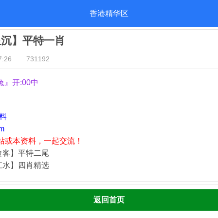
香港精华区
星沉】平特一肖
:26
731192
兔』开:00中
资料
m
站或本资料，一起交流！
食客】平特二尾
江水】四肖精选
返回首页