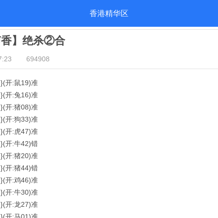
香港精华区
声香】绝杀②合
:23
694908
}(开:鼠19)准
}(开:兔16)准
}(开:猪08)准
}(开:狗33)准
}(开:虎47)准
}(开:牛42)错
}(开:猪20)准
}(开:猪44)错
}(开:鸡46)准
}(开:牛30)准
}(开:龙27)准
}(开:马01)准