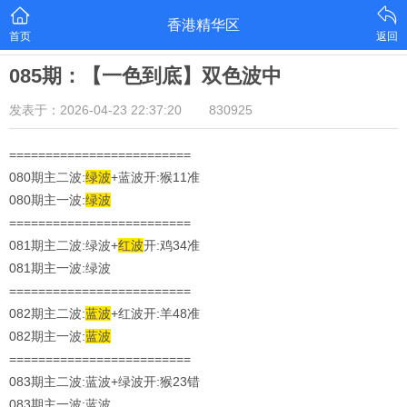
香港精华区
首页
返回
085期：【一色到底】双色波中
发表于：2026-04-23 22:37:20
830925
=========================
080期主二波:
绿波
+蓝波开:猴11准
080期主一波:
绿波
=========================
081期主二波:绿波+
红波
开:鸡34准
081期主一波:绿波
=========================
082期主二波:
蓝波
+红波开:羊48准
082期主一波:
蓝
波
=========================
083期主二波:蓝波+绿波开:猴23错
083期主一波:蓝波