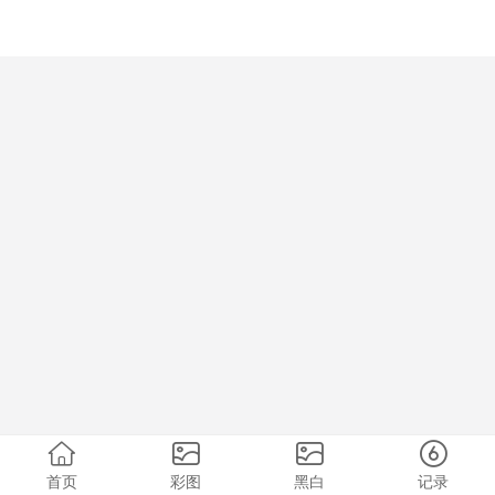
首页
彩图
黑白
记录