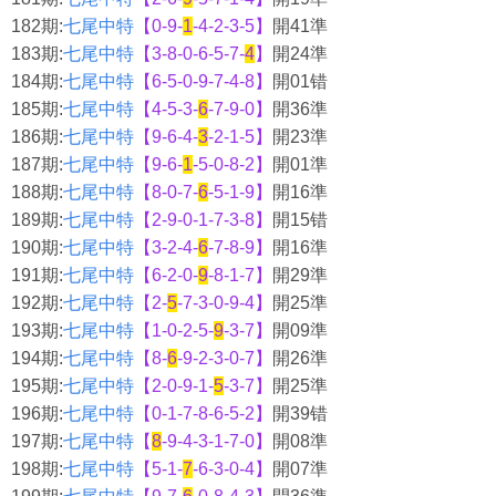
182期:
七尾中特
【0-9-
1
-4-2-3-5】
開41準
183期:
七尾中特
【3-8-0-6-5-7-
4
】
開24準
184期:
七尾中特
【6-5-0-9-7-4-8】
開01错
185期:
七尾中特
【4-5-3-
6
-7-9-0】
開36準
186期:
七尾中特
【9-6-4-
3
-2-1-5】
開23準
187期:
七尾中特
【9-6-
1
-5-0-8-2】
開01準
188期:
七尾中特
【8-0-7-
6
-5-1-9】
開16準
189期:
七尾中特
【2-9-0-1-7-3-8】
開15错
190期:
七尾中特
【3-2-4-
6
-7-8-9】
開16準
191期:
七尾中特
【6-2-0-
9
-8-1-7】
開29準
192期:
七尾中特
【2-
5
-7-3-0-9-4】
開25準
193期:
七尾中特
【1-0-2-5-
9
-3-7】
開09準
194期:
七尾中特
【8-
6
-9-2-3-0-7】
開26準
195期:
七尾中特
【2-0-9-1-
5
-3-7】
開25準
196期:
七尾中特
【0-1-7-8-6-5-2】
開39错
197期:
七尾中特
【
8
-9-4-3-1-7-0】
開08準
198期:
七尾中特
【5-1-
7
-6-3-0-4】
開07準