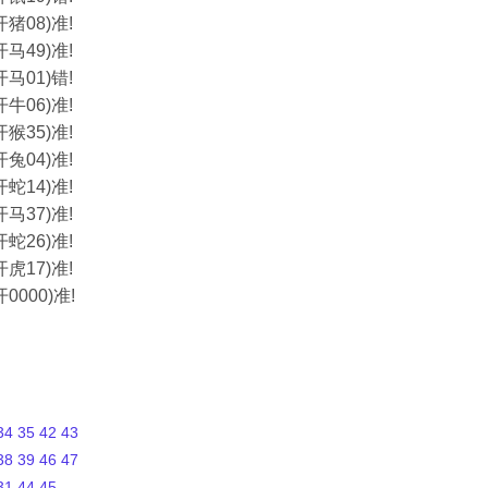
开猪08)准!
开马49)准!
开马01)错!
开牛06)准!
开猴35)准!
开兔04)准!
开蛇14)准!
开马37)准!
开蛇26)准!
开虎17)准!
开0000)准!
4 35 42 43
8 39 46 47
1 44 45