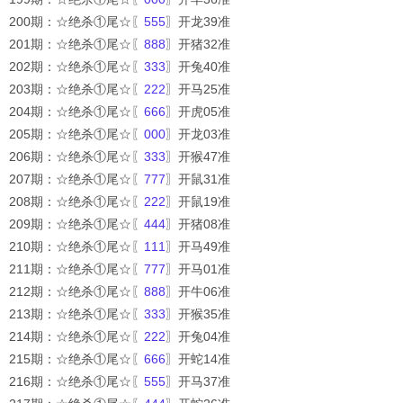
200期：☆绝杀①尾☆〖
555
〗开龙39准
201期：☆绝杀①尾☆〖
888
〗开猪32准
202期：☆绝杀①尾☆〖
333
〗开兔40准
203期：☆绝杀①尾☆〖
222
〗开马25准
204期：☆绝杀①尾☆〖
666
〗开虎05准
205期：☆绝杀①尾☆〖
000
〗开龙03准
206期：☆绝杀①尾☆〖
333
〗开猴47准
207期：☆绝杀①尾☆〖
777
〗开鼠31准
208期：☆绝杀①尾☆〖
222
〗开鼠19准
209期：☆绝杀①尾☆〖
444
〗开猪08准
210期：☆绝杀①尾☆〖
111
〗开马49准
211期：☆绝杀①尾☆〖
777
〗开马01准
212期：☆绝杀①尾☆〖
888
〗开牛06准
213期：☆绝杀①尾☆〖
333
〗开猴35准
214期：☆绝杀①尾☆〖
222
〗开兔04准
215期：☆绝杀①尾☆〖
666
〗开蛇14准
216期：☆绝杀①尾☆〖
555
〗开马37准