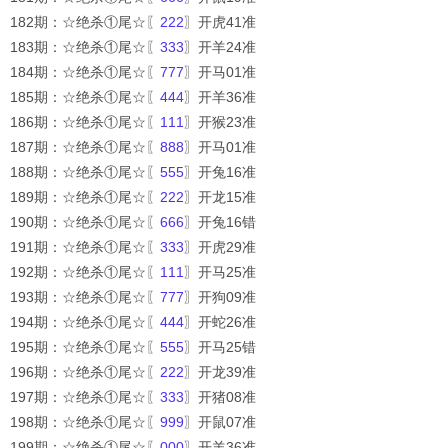
182期：☆绝杀①尾☆〖
222
〗开虎41准
183期：☆绝杀①尾☆〖
333
〗开羊24准
184期：☆绝杀①尾☆〖
777
〗开马01准
185期：☆绝杀①尾☆〖
444
〗开羊36准
186期：☆绝杀①尾☆〖
111
〗开猴23准
187期：☆绝杀①尾☆〖
888
〗开马01准
188期：☆绝杀①尾☆〖
555
〗开兔16准
189期：☆绝杀①尾☆〖
222
〗开龙15准
190期：☆绝杀①尾☆〖
666
〗开兔16错
191期：☆绝杀①尾☆〖
333
〗开虎29准
192期：☆绝杀①尾☆〖
111
〗开马25准
193期：☆绝杀①尾☆〖
777
〗开狗09准
194期：☆绝杀①尾☆〖
444
〗开蛇26准
195期：☆绝杀①尾☆〖
555
〗开马25错
196期：☆绝杀①尾☆〖
222
〗开龙39准
197期：☆绝杀①尾☆〖
333
〗开猪08准
198期：☆绝杀①尾☆〖
999
〗开鼠07准
199期：☆绝杀①尾☆〖
000
〗开羊36准