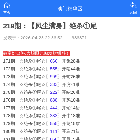
澳门精华区
首页
返回
219期：【风尘满身】绝杀①尾
发表于：2026-04-23 22:36:52
986871
致富好出路,大胆跟此贴发财猛料！
171期：☆绝杀①尾☆〖
666
〗开兔28准
172期：☆绝杀①尾☆〖
555
〗开猪44准
173期：☆绝杀①尾☆〖
999
〗开蛇26准
174期：☆绝杀①尾☆〖
333
〗开虎41准
175期：☆绝杀①尾☆〖
222
〗开蛇26准
176期：☆绝杀①尾☆〖
888
〗开鸡10准
177期：☆绝杀①尾☆〖
444
〗开蛇14错
178期：☆绝杀①尾☆〖
333
〗开牛18准
179期：☆绝杀①尾☆〖
555
〗开龙15错
180期：☆绝杀①尾☆〖
111
〗开狗21错
181期：☆绝杀①尾☆〖
666
〗开鼠19准