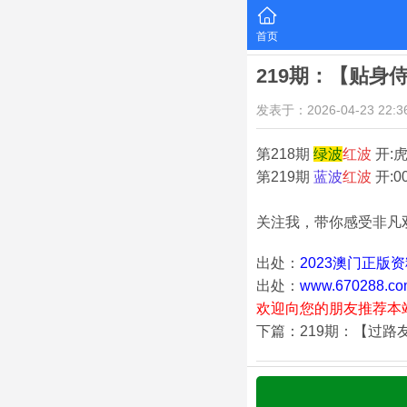
首页
219期：【贴身
发表于：2026-04-23 22:36
第218期
绿
波
红
波
开:虎
第219期
蓝
波
红
波
开:0
关注我，带你感受非凡
出处：
2023澳门正版
出处：
www.670288.co
欢迎向您的朋友推荐本
下篇：219期：【过路