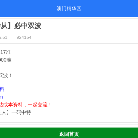
澳门精华区
侍从】必中双波
:51
924154
17准
000准
双波！
资料
m
站或本资料，一起交流！
友人】一码中特
返回首页